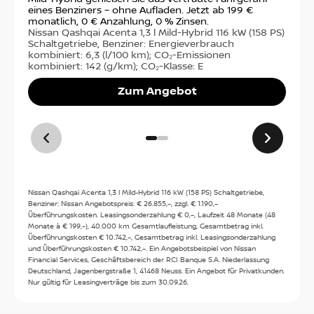
14482
Potsdam
sta
eines Benziners – ohne Aufladen. Jetzt ab 199 €
Nis
monatlich, 0 € Anzahlung, 0 % Zinsen.
PS)
Nissan Qashqai Acenta 1,3 l Mild-Hybrid 116 kW (158 PS)
Anfahrt
14,
Schaltgetriebe, Benziner: Energieverbrauch
(g/
kombiniert: 6,3 (l/100 km); CO₂-Emissionen
kombiniert: 142 (g/km); CO₂-Klasse: E
Zum Angebot
Kontakt
Tel:
0331 74390 0
Kontakt
Nissan Qashqai Acenta 1,3 l Mild-Hybrid 116 kW (158 PS) Schaltgetriebe,
Benziner: Nissan Angebotspreis: € 26.855,–, zzgl. € 1.190,–
Öffnungszeiten
Überführungskosten. Leasingsonderzahlung € 0,–, Laufzeit 48 Monate (48
Monate à € 199,–), 40.000 km Gesamtlaufleistung, Gesamtbetrag inkl.
Verkauf
:
Überführungskosten € 10.742,–, Gesamtbetrag inkl. Leasingsonderzahlung
und Überführungskosten € 10.742,–. Ein Angebotsbeispiel von Nissan
Heute: 09:00 - 18:30
Financial Services, Geschäftsbereich der RCI Banque S.A. Niederlassung
Deutschland, Jagenbergstraße 1, 41468 Neuss. Ein Angebot für Privatkunden.
Mo:
09:00 - 18:30
Nur gültig für Leasingverträge bis zum 30.09.26.
Service
:
Di:
09:00 - 18:30
Mi:
09:00 - 18:30