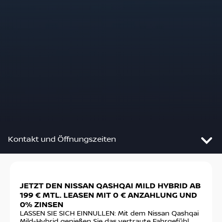
Kontakt und Öffnungszeiten
Slide 1 von 2: JETZT DEN NISSAN QASHQAI MILD HY
JETZT DEN NISSAN QASHQAI MILD HYBRID AB
DE
Wegener Automobile GmbH /
199 € MTL. LEASEN MIT 0 € ANZAHLUNG UND
VO
Potsdam
0% ZINSEN
Ste
fin
LASSEN SIE SICH EINNULLEN: Mit dem Nissan Qashqai
Fritz-Zubeil-Str. 51
€ m
Mild-Hybrid genießen Sie das vertraute Fahrgefühl